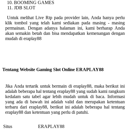
BOOMING GAMES
JDB SLOT
Untuk melihat Live Rtp pada provider lain, Anda hanya perlu
klik tombol yang telah kami sediakan pada masing - masing
permainan. Dengan adanya halaman ini, kami berharap Anda
akan semakin betah dan bisa mendapatkan kemenangan dengan
mudah di eraplay88
Tentang Website Gaming Slot Online ERAPLAY88
Jika Anda tertarik untuk bermain di eraplay88, maka berikut ini
adalah beberapa hal tentang eraplay88 yang sudah kami rangkum
kedalam satu tabel agar lebih mudah untuk di baca. Informasi
yang ada di bawah ini adalah valid dan merupakan ketentuan
terbaru dari eraplay88, berikut ini adalah beberapa hal tentang
eraplay88 dan ketentuan yang perlu di patuhi.
Situs
ERAPLAY88