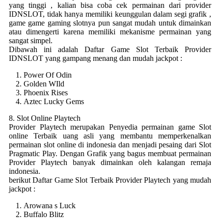
yang tinggi , kalian bisa coba cek permainan dari provider
IDNSLOT, tidak hanya memiliki keunggulan dalam segi grafik ,
game game gaming slotnya pun sangat mudah untuk dimainkan
atau dimengerti karena memiliki mekanisme permainan yang
sangat simpel.
Dibawah ini adalah Daftar Game Slot Terbaik Provider
IDNSLOT yang gampang menang dan mudah jackpot :
Power Of Odin
Golden WIld
Phoenix Rises
Aztec Lucky Gems
8. Slot Online Playtech
Provider Playtech merupakan Penyedia permainan game Slot
online Terbaik uang asli yang membantu memperkenalkan
permainan slot online di indonesia dan menjadi pesaing dari Slot
Pragmatic Play. Dengan Grafik yang bagus membuat permainan
Provider Playtech banyak dimainkan oleh kalangan remaja
indonesia.
berikut Daftar Game Slot Terbaik Provider Playtech yang mudah
jackpot :
Arowana s Luck
Buffalo Blitz