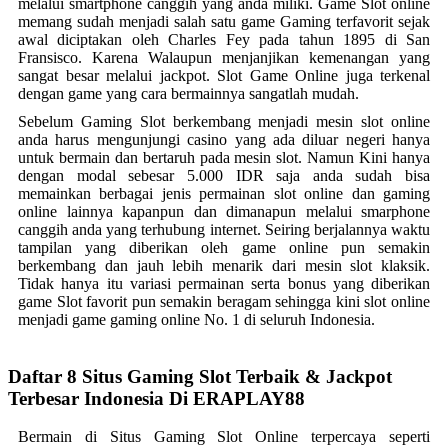
melalui smartphone canggih yang anda miliki. Game Slot online
memang sudah menjadi salah satu game Gaming terfavorit sejak
awal diciptakan oleh Charles Fey pada tahun 1895 di San
Fransisco. Karena Walaupun menjanjikan kemenangan yang
sangat besar melalui jackpot. Slot Game Online juga terkenal
dengan game yang cara bermainnya sangatlah mudah.
Sebelum Gaming Slot berkembang menjadi mesin slot online
anda harus mengunjungi casino yang ada diluar negeri hanya
untuk bermain dan bertaruh pada mesin slot. Namun Kini hanya
dengan modal sebesar 5.000 IDR saja anda sudah bisa
memainkan berbagai jenis permainan slot online dan gaming
online lainnya kapanpun dan dimanapun melalui smarphone
canggih anda yang terhubung internet. Seiring berjalannya waktu
tampilan yang diberikan oleh game online pun semakin
berkembang dan jauh lebih menarik dari mesin slot klaksik.
Tidak hanya itu variasi permainan serta bonus yang diberikan
game Slot favorit pun semakin beragam sehingga kini slot online
menjadi game gaming online No. 1 di seluruh Indonesia.
Daftar 8 Situs Gaming Slot Terbaik & Jackpot
Terbesar Indonesia Di ERAPLAY88
Bermain di Situs Gaming Slot Online terpercaya seperti