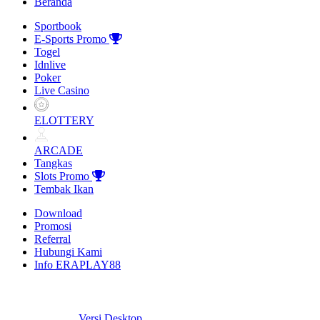
Beranda
Sportbook
E-Sports
Promo
Togel
Idnlive
Poker
Live Casino
ELOTTERY
ARCADE
Tangkas
Slots
Promo
Tembak Ikan
Download
Promosi
Referral
Hubungi Kami
Info ERAPLAY88
Versi Desktop