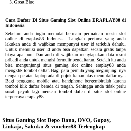
Great Blue
Cara Daftar Di Situs Gaming Slot Online ERAPLAY88 di
Indonesia
Sebelum anda ingin memulai bermain permainan mesin slot
online di eraplay88 Indonesia. Langkah pertama yang anda
lakukan anda di wajibkan mempunyai user id terlebih dahulu.
Untuk memiliki user id anda bisa dapatkan secara gratis tanpa
biaya apa pun. Dan anda di wajibkan menyiapakan data resmi
pribadi anda untuk mengisi formulir pendaftaran. Setelah itu anda
bisa mengunjungi situs gaming slot online eraplay88 anda
mengklik tombol daftar. Bagi para pemula yang megunjungi nya
dengan pc atau laptop ada di pojok kanan atas menu daftar nya.
Bagi pengguna mobile atau handphone bergembiralah karena
tombol klik daftar berada di tengah. Sehingga anda tidak perlu
susah payah lagi mencari tombol daftar di situs slot online
terpercaya eraplay88.
Situs Gaming Slot Depo Dana, OVO, Gopay,
Linkaja, Sakuku & voucher88 Terlengkap